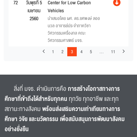
72
วันพุธที่ 5
Center for Low Carbon
เมษายน
Vehicles
2560
นำเสนอโดย ผศ. ดร.ยศพงษ์ ลออ
นวล อาจารย์ประจำภาควิชา
วิศวกรรมเครื่องกล คณะ
วิศวกรรมศาสตร์ มจธ.
1
2
3
4
5
…
11
สิ่งที่ มจธ. ดำเนินการคือ
การสร้างโอกาสทางการ
ศึกษาที่เข้าถึงได้สำหรับทุกคน
ทุกวัย ทุกอาชีพ และทุก
สถานะทางสังคม
พร้อมส่งเสริมความเท่าเทียมทางการ
ศึกษา วิจัย และนวัตกรรม เพื่อสนับสนุนการพัฒนาสังคม
อย่างยั่งยืน