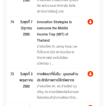
2560
นำเสนอโดย นายผนวกเดช สุวรรณ
ทัต พนักงานมหาวิทยาลัย สังกัด
สถาบันการเรียนรู้ มจธ.
74
วันพุธที่ 7
Innovation Strategies to
มิถุนายน
overcome the Middle
2560
Income Trap (MIT) of
Thailand
นำเสนอโดย Dr.Jeong Hyop Lee
ที่ปรึกษาอาวุโส สถาบันนโยบาย
วิทยาศาสตร์ เทคโนโลยีและ
นวัตกรรม (...
73
วันพุธที่ 3
การพัฒนาที่ยั่งยืน : มุมมองด้าน
พฤษภาคม
ประสิทธิภาพการใช้ทรัพยากร
2560
นำเสนอโดย รศ. ดร.ธำรงรัตน์ มุ่ง
เจริญ ประธานคลัสเตอร์พลังงานและ
สิ่งแวดล้อมสำนักงานพัฒนาวิทย...