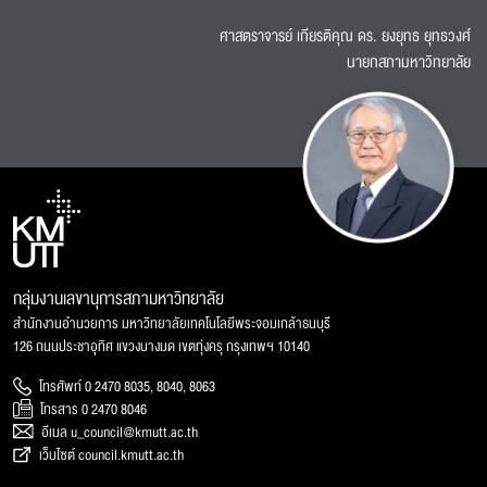
ศาสตราจารย์ เกียรติคุณ ดร. ยงยุทธ ยุทธวงศ์
นายกสภามหาวิทยาลัย
กลุ่มงานเลขานุการสภามหาวิทยาลัย
สำนักงานอำนวยการ มหาวิทยาลัยเทคโนโลยีพระจอมเกล้าธนบุรี
126 ถนนประชาอุทิศ แขวงบางมด เขตทุ่งครุ กรุงเทพฯ 10140
โทรศัพท์ 0 2470 8035, 8040, 8063
โทรสาร 0 2470 8046
อีเมล u_council@kmutt.ac.th
เว็บไซต์ council.kmutt.ac.th