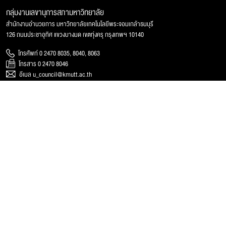
กลุ่มงานเลขานุการสภามหาวิทยาลัย
สำนักงานอำนวยการ มหาวิทยาลัยเทคโนโลยีพระจอมเกล้าธนบุรี
126 ถนนประชาอุทิศ แขวงบางมด เขตทุ่งครุ กรุงเทพฯ 10140
โทรศัพท์ 0 2470 8035, 8040, 8063
โทรสาร 0 2470 8046
อีเมล u_council@kmutt.ac.th
เว็บไซต์ council.kmutt.ac.th
การเปิดเผยข้อมูล
ติดต่อเรา
การประเมินคุณธรรมและความโปร่งใสฯ (ITA)
ติดต่อหน่วยงาน
การเปิดเผยข้อมูลกระทรวง อว.
แผนที่และการเดินทาง
รับเรื่องร้องเรียน
บุคลากรหน่วยงาน
© 2025 สภามหาวิทยาลัยเทคโนโลยีพระจอมเกล้าธนบุรี, All rights reserved.
Website Feedback
แผนผังเว็บไซต์
นโยบายของเว็บไซต์