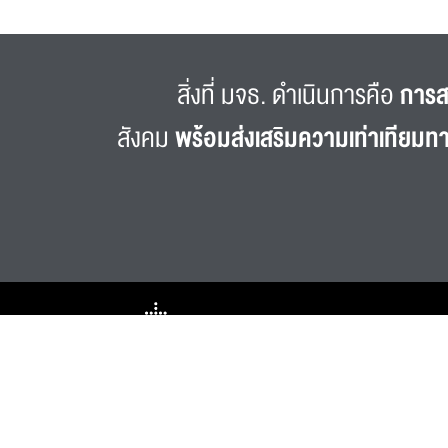
สิ่งที่ มจธ. ดำเนินการคือ
การส
สังคม
พร้อมส่งเสริมความเท่าเทียมท
กลุ่มงานเลขานุการสภามหาวิทยาลัย
สำนักงานอำนวยการ มหาวิทยาลัยเทคโนโลยีพระจอมเกล้าธนบุรี
126 ถนนประชาอุทิศ แขวงบางมด เขตทุ่งครุ กรุงเทพฯ 10140