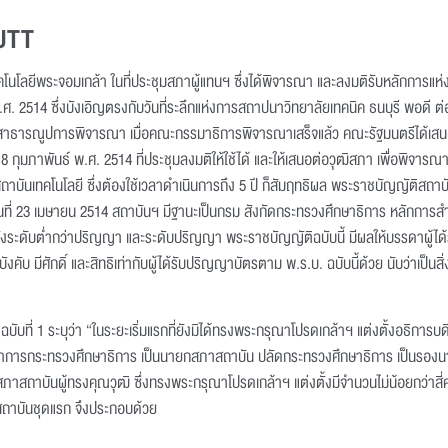
MUTT
ลยีพระจอมเกล้า ในที่ประชุมสภาผู้แทนฯ ซึ่งได้พิจารณา และลงมติรับหลักการแห่งร่
พ.ศ. 2514 ซึ่งบังเอิญตรงกับวันที่ระลึกแห่งการสถาปนาวิทยาลัยเทคนิค ธนบุรี พอดี 
ธารณูปการพิจารณา เมื่อคณะกรรมาธิการพิจารณาเสร็จแล้ว คณะรัฐมนตรีได้เสน
 18 กุมภาพันธ์ พ.ศ. 2514 ที่ประชุมลงมติให้ใช้ได้ และให้เสนอต่อวุฒิสภา เพื่อพิจารณ
รสถาบันเทคโนโลยี ซึ่งต้องใช้เวลาดำเนินการถึง 5 ปี ก็สัมฤทธิผล พระราชบัญญัติสถาบ
วันที่ 23 เมษายน 2514 สถาบันฯ มีฐานะเป็นกรม สังกัดกระทรวงศึกษาธิการ หลักการ
้งระดับต่ำกว่าปริญญา และระดับปริญญา พระราชบัญญัติฉบับนี้ มีผลให้บรรดาผู้ได้ร
้บังคับ มีศักดิ์ และสิทธิเท่ากับผู้ได้รับปริญญาบัตรตาม พ.ร.บ. ฉบับนี้ด้วย นับว่าเป็น
ับที่ 1 ระบุว่า “ในระยะเริ่มแรกที่ยังมิได้ทรงพระกรุณาโปรดเกล้าฯ แต่งตั้งอธิกา
ว่าการกระทรวงศึกษาธิการ เป็นนายกสภาสถาบัน ปลัดกระทรวงศึกษาธิการ เป็นรองน
บันผู้ทรงคุณวุฒิ ซึ่งทรงพระกรุณาโปรดเกล้าฯ แต่งตั้งมีจำนวนไม่น้อยกว่าสี่คน 
สถาบันชุดแรก จึงประกอบด้วย