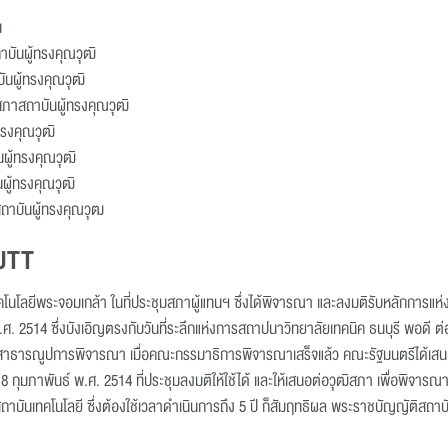
น
บัน
ถาบันผู้ทรงคุณวุฒิ
ันผู้ทรงคุณวุฒิ
รสภาสถาบันผู้ทรงคุณวุฒิ
้ทรงคุณวุฒิ
นผู้ทรงคุณวุฒิ
นผู้ทรงคุณวุฒิ
ถาบันผู้ทรงคุณวุฒ
MUTT
ลยีพระจอมเกล้า ในที่ประชุมสภาผู้แทนฯ ซึ่งได้พิจารณา และลงมติรับหลักการแห่งร่
พ.ศ. 2514 ซึ่งบังเอิญตรงกับวันที่ระลึกแห่งการสถาปนาวิทยาลัยเทคนิค ธนบุรี พอดี 
ธารณูปการพิจารณา เมื่อคณะกรรมาธิการพิจารณาเสร็จแล้ว คณะรัฐมนตรีได้เสน
 18 กุมภาพันธ์ พ.ศ. 2514 ที่ประชุมลงมติให้ใช้ได้ และให้เสนอต่อวุฒิสภา เพื่อพิจารณ
รสถาบันเทคโนโลยี ซึ่งต้องใช้เวลาดำเนินการถึง 5 ปี ก็สัมฤทธิผล พระราชบัญญัติสถาบ