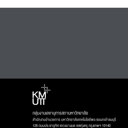
กลุ่มงานเลขานุการสภามหาวิทยาลัย
สำนักงานอำนวยการ มหาวิทยาลัยเทคโนโลยีพระจอมเกล้าธนบุรี
126 ถนนประชาอุทิศ แขวงบางมด เขตทุ่งครุ กรุงเทพฯ 10140