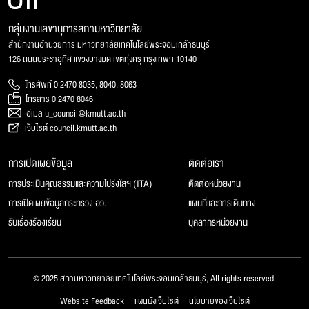
กลุ่มงานเลขานุการสภามหาวิทยาลัย
สำนักงานอำนวยการ มหาวิทยาลัยเทคโนโลยีพระจอมเกล้าธนบุรี
126 ถนนประชาอุทิศ แขวงบางมด เขตทุ่งครุ กรุงเทพฯ 10140
โทรศัพท์ 0 2470 8035, 8040, 8063
โทรสาร 0 2470 8046
อีเมล u_council@kmutt.ac.th
เว็บไซต์ council.kmutt.ac.th
การเปิดเผยข้อมูล
ติดต่อเรา
การประเมินคุณธรรมและความโปร่งใสฯ (ITA)
ติดต่อหน่วยงาน
การเปิดเผยข้อมูลกระทรวง อว.
แผนที่และการเดินทาง
รับเรื่องร้องเรียน
บุคลากรหน่วยงาน
© 2025 สภามหาวิทยาลัยเทคโนโลยีพระจอมเกล้าธนบุรี, All rights reserved.
Website Feedback
แผนผังเว็บไซต์
นโยบายของเว็บไซต์