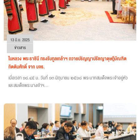
13 มิ.ย. 2025
ข่าวสาร
ในหลวง พระราชินี ทรงรับทูลเกล้าฯ ถวายปริญญาปรัชญาดุษฎีบัณฑิต
กิตติมศักดิ์ จาก มจธ.
เมื่อเวลา ๑๘.๔๕ น. วันที่ ๑๓ มิถุนายน ๒๕๖๘ พระบาทสมเด็จพระเจ้าอยู่หัว
และสมเด็จพระนางเจ้าฯ...