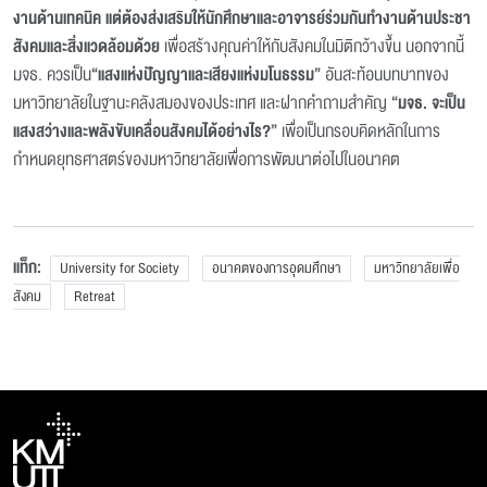
งานด้านเทคนิค แต่ต้องส่งเสริมให้นักศึกษาและอาจารย์ร่วมกันทำงานด้านประชา
สังคมและสิ่งแวดล้อมด้วย
เพื่อสร้างคุณค่าให้กับสังคมในมิติกว้างขึ้น นอกจากนี้
มจธ. ควรเป็น
“แสงแห่งปัญญาและเสียงแห่งมโนธรรม”
อันสะท้อนบทบาทของ
มหาวิทยาลัยในฐานะคลังสมองของประเทศ และฝากคำถามสำคัญ
“มจธ. จะเป็น
แสงสว่างและพลังขับเคลื่อนสังคมได้อย่างไร?”
เพื่อเป็นกรอบคิดหลักในการ
กำหนดยุทธศาสตร์ของมหาวิทยาลัยเพื่อการพัฒนาต่อไปในอนาคต
แท็ก:
University for Society
อนาคตของการอุดมศึกษา
มหาวิทยาลัยเพื่อ
สังคม
Retreat