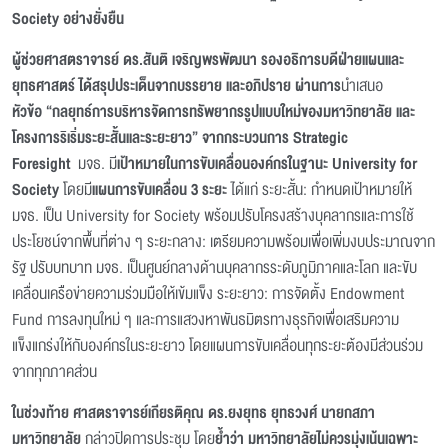
Society อย่างยั่งยืน
ผู้ช่วยศาสตราจารย์ ดร.สันติ เจริญพรพัฒนา รองอธิการบดีฝ่ายแผนและ
ยุทธศาสตร์ ได้สรุปประเด็นจากบรรยาย และอภิปราย ผ่านการ
นำเสนอ
หัวข้อ
“กลยุทธ์การบริหารจัดการทรัพยากรรูปแบบใหม่ของมหาวิทยาลัย และ
โครงการริเริ่มระยะสั้นและระยะยาว” จากกระบวนการ Strategic
Foresight
มจธ. มี
เป้าหมายในการขับเคลื่อนองค์กรในฐานะ University for
Society
โดยมี
แผนการขับเคลื่อน 3 ระยะ
ได้แก่ ระยะสั้น: กำหนดเป้าหมายให้
มจธ. เป็น University for Society พร้อมปรับโครงสร้างบุคลากรและการใช้
ประโยชน์จากพื้นที่ต่าง ๆ ระยะกลาง: เตรียมความพร้อมเพื่อเพิ่มงบประมาณจาก
รัฐ ปรับบทบาท มจธ. เป็นศูนย์กลางด้านบุคลากรระดับภูมิภาคและโลก และขับ
เคลื่อนเครือข่ายความร่วมมือให้เข้มแข็ง ระยะยาว: การจัดตั้ง Endowment
Fund การลงทุนใหม่ ๆ และการแสวงหาพันธมิตรทางธุรกิจเพื่อเสริมความ
แข็งแกร่งให้กับองค์กรในระยะยาว โดยแผนการขับเคลื่อนทุกระยะต้องมีส่วนร่วม
จากทุกภาคส่วน
ในช่วงท้าย ศาสตราจารย์เกียรติคุณ ดร.ยงยุทธ ยุทธวงศ์ นายกสภา
มหาวิทยาลัย
กล่าวปิดการประชุม โดย
ย้ำว่า มหาวิทยาลัยไม่ควรมุ่งเน้นเฉพาะ