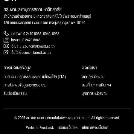
กลุ่มงานเลขานุการสภามหาวิทยาลัย
สำนักงานอำนวยการ มหาวิทยาลัยเทคโนโลยีพระจอมเกล้าธนบุรี
126 ถนนประชาอุทิศ แขวงบางมด เขตทุ่งครุ กรุงเทพฯ 10140
โทรศัพท์ 0 2470 8035, 8040, 8063
โทรสาร 0 2470 8046
อีเมล u_council@kmutt.ac.th
เว็บไซต์ council.kmutt.ac.th
การเปิดเผยข้อมูล
ติดต่อเรา
การประเมินคุณธรรมและความโปร่งใสฯ (ITA)
ติดต่อหน่วยงาน
การเปิดเผยข้อมูลกระทรวง อว.
แผนที่และการเดินทาง
รับเรื่องร้องเรียน
บุคลากรหน่วยงาน
© 2025 สภามหาวิทยาลัยเทคโนโลยีพระจอมเกล้าธนบุรี, All rights reserved.
Website Feedback
แผนผังเว็บไซต์
นโยบายของเว็บไซต์