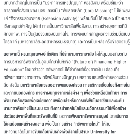
บทบาทสำคัญในการเป็น “ประภาคารแห่งปัญญา” ของสังคม พร้อมชี้แนะว่า
ภารกิจเพื่อสังคมของ มจธ. ควรเป็น “พันธกิจหลัก (Core Mission)” ไม่ใช่เพียง
แค่ “กิจกรรมส่วนขยาย (Extension Activity)” พร้อมกันนี้ ได้เสนอ 5 เป้าหมาย
เชิงกลยุทธ์สำคัญ ได้แก่ การเป็นมหาวิทยาลัยเพื่อสังคม, การสร้างบุคลากรที่มี
ศักยภาพ, การเป็นศูนย์รวมแรงบันดาลใจ, การพัฒนาหลักสูตรความร่วมมือแบบ
ไตรภาคี (มหาวิทยาลัย-อุตสาหกรรม-รัฐบาล) และการเป็นแหล่งเครือข่ายความรู้
นอกจากนี้ ดร.กฤษณพงษ์ กีรติกร ที่ปรึกษามหาวิทยาลัย
ได้ให้มุมมองเกี่ยวกับ
การบริหารทรัพยากรในอุดมศึกษาในหัวข้อ “(Future of) Financing Higher
Education” โดยกล่าวว่า ทรัพยากรไม่ได้จำกัดแค่เรื่องการเงิน แต่รวมถึง
ทรัพยากรทางกายภาพ ทรัพย์สินทางปัญญา บุคลากร และเครือข่ายความร่วม
มือ ดังนั้น
มหาวิทยาลัยควรมองภาพแบบองค์รวม การบริหารเชื่อมโยงทั้งภายใน
และภายนอกองค์กร
การหาเงินทุนจากแหล่งต่าง ๆ เพื่อช่วยเหลือนักศึกษา การ
พัฒนาหลักสูตรเพื่อเตรียมความพร้อมสำหรับการแข่งขันในอาเซียนและระดับ
นานาชาติอย่างเป็นระบบ
รวมถึง
การนำเทคโนโลยีและนวัตกรรมมาใช้เพื่อสร้าง
ประโยชน์จากพื้นที่และทรัพย์สินที่มี
และ
การพัฒนาทรัพยากรมนุษย์
โดย
เน้นการ
ใช้คนน้อยแต่สร้างผลงาน
เพื่อเป็นการ
สร้าง “ทรัพยากรใหม่”
ให้กับ
มหาวิทยาลัยในการ
ขับเคลื่อนพันธกิจเพื่อสังคมในฐานะ University for