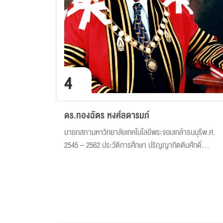
4
ดร.ทองฉัตร หงศ์ลดารมภ์
นายกสภามหาวิทยาลัยเทคโนโลยีพระจอมเกล้าธนบุรีพ.ศ.
2545 – 2562 ประวัติการศึกษา ปริญญากิตติมศักดิ์
ประวัติการทำงาน