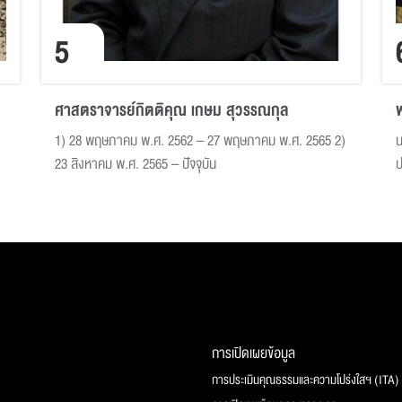
5
ศาสตราจารย์กิตติคุณ เกษม สุวรรณกุล
พ
1) 28 พฤษภาคม พ.ศ. 2562 – 27 พฤษภาคม พ.ศ. 2565 2)
น
23 สิงหาคม พ.ศ. 2565 – ปัจจุบัน
ป
เ
ก
อ
ต
การเปิดเผยข้อมูล
การประเมินคุณธรรมและความโปร่งใสฯ (ITA)