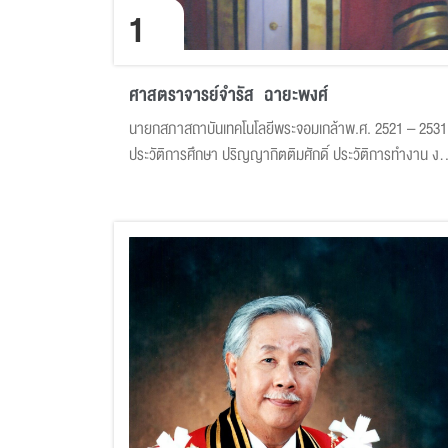
1
ศาสตราจารย์จำรัส ฉายะพงศ์
นายกสภาสถาบันเทคโนโลยีพระจอมเกล้าพ.ศ. 2521 – 2531
ประวัติการศึกษา ปริญญากิตติมศักดิ์ ประวัติการทำงาน งา
พิเศษในประเทศ งานพิเศษต่างประเทศ ที่มา : นักเรียนเก่าที่
มีชื่อเสียง โรงเรียนเทพศิรินทร์
(https://www.debsirin.ac.th/about-us/detail-
student.php?id=712)