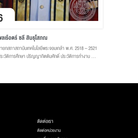
6
ลเรือตรี ชลี สินธุโสภณ
ายกสภาสถาบันเทคโนโลยีพระจอมเกล้า พ.ศ. 2518 – 2521
ระวัติการศึกษา ปริญญากิตติมศักดิ์ ประวัติการทำงาน พล
รือตรี ชลี สินธุโสภณ รับราชการโดยดำรงตำแหน่งต่าง ๆ ใน
องทัพเรือ กรมตรวจราชการแผ่นดิน และปลัดกระทรวง
ุตสาหกรรม หลังเกษียณอายุราชการได้ปฏิบัติงานใน
ำแหน่งสำคัญต่างๆ ดังนี้ พลเรือตรี ชลี สินธุ...
ติดต่อเรา
ติดต่อหน่วยงาน