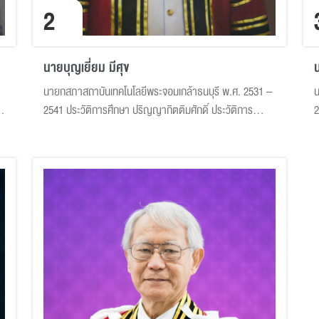
2
นายบุญเยี่ยม มีศุข
นายกสภาสถาบันเทคโนโลยีพระจอมเกล้าธนบุรี พ.ศ. 2531 –
น
น
2541 ประวัติการศึกษา ปริญญากิตติมศักดิ์ ประวัติการ
2
ทำงาน นายบุญเยี่ยม มีศุข รับราชการ ณ กรมวิทยาศาสตร์
ป
กระทรวงอุตสาหกรรม เมื่อ พ.ศ. 2490 – 2491 ต่อมาได้
ร
ปฏิบัติงานในตำแหน่งสำคัญต่างๆ ดังนี้ นายบุญเยี่ยม มีศุข
ป
เป็นนักวิชาการรุ่นแรก ๆ ของปร...
แ
ธ