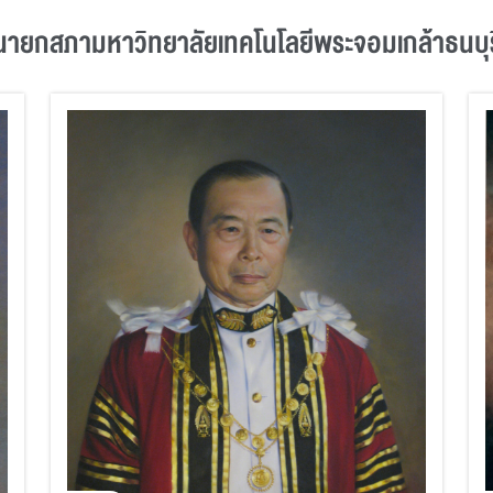
นายกสภามหาวิทยาลัยเทคโนโลยีพระจอมเกล้าธนบุร