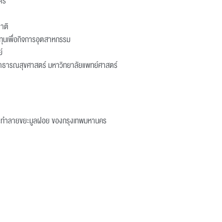
รี
าติ
ทุนเพื่อกิจการอุตสาหกรรม
์
าธารณสุขศาสตร์ มหาวิทยาลัยแพทย์ศาสตร์
ะทำลายขยะมูลฝอย ของกรุงเทพมหานคร