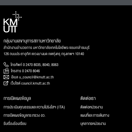
กลุ่มงานเลขานุการสภามหาวิทยาลัย
สำนักงานอำนวยการ มหาวิทยาลัยเทคโนโลยีพระจอมเกล้าธนบุรี
126 ถนนประชาอุทิศ แขวงบางมด เขตทุ่งครุ กรุงเทพฯ 10140
โทรศัพท์ 0 2470 8035, 8040, 8063
โทรสาร 0 2470 8046
อีเมล u_council@kmutt.ac.th
เว็บไซต์ council.kmutt.ac.th
การเปิดเผยข้อมูล
ติดต่อเรา
การประเมินคุณธรรมและความโปร่งใสฯ (ITA)
ติดต่อหน่วยงาน
การเปิดเผยข้อมูลกระทรวง อว.
แผนที่และการเดินทาง
รับเรื่องร้องเรียน
บุคลากรหน่วยงาน