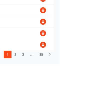
1
2
3
…
35