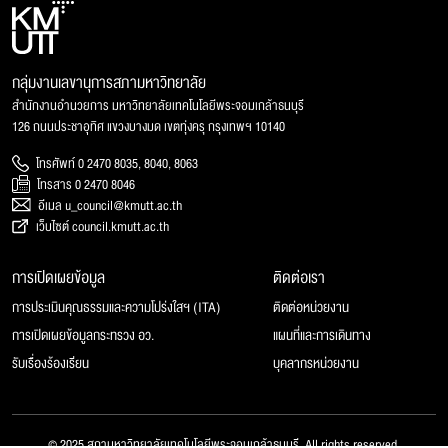
กลุ่มงานเลขานุการสภามหาวิทยาลัย
สำนักงานอำนวยการ มหาวิทยาลัยเทคโนโลยีพระจอมเกล้าธนบุรี
126 ถนนประชาอุทิศ แขวงบางมด เขตทุ่งครุ กรุงเทพฯ 10140
โทรศัพท์ 0 2470 8035, 8040, 8063
โทรสาร 0 2470 8046
อีเมล u_council@kmutt.ac.th
เว็บไซต์ council.kmutt.ac.th
การเปิดเผยข้อมูล
ติดต่อเรา
การประเมินคุณธรรมและความโปร่งใสฯ (ITA)
ติดต่อหน่วยงาน
การเปิดเผยข้อมูลกระทรวง อว.
แผนที่และการเดินทาง
รับเรื่องร้องเรียน
บุคลากรหน่วยงาน
© 2025 สภามหาวิทยาลัยเทคโนโลยีพระจอมเกล้าธนบุรี, All rights reserved.