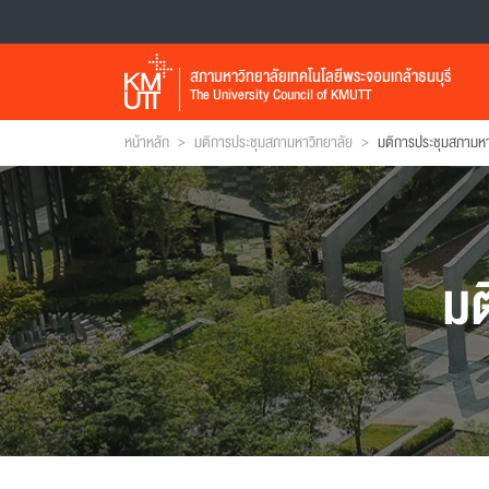
สภามหาวิทยาลัยเทคโนโลยีพระจอมเกล้าธนบุรี
The University Council of KMUTT
>
>
หน้าหลัก
มติการประชุมสภามหาวิทยาลัย
มติการประชุมสภามหาวิ
มต