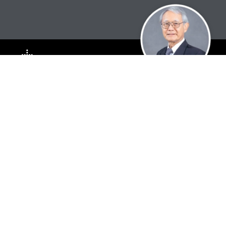
กลุ่มงานเลขานุการสภามหาวิทยาลัย
สำนักงานอำนวยการ มหาวิทยาลัยเทคโนโลยีพระจอมเกล้าธนบุรี
126 ถนนประชาอุทิศ แขวงบางมด เขตทุ่งครุ กรุงเทพฯ 10140
โทรศัพท์ 0 2470 8035, 8040, 8063
โทรสาร 0 2470 8046
อีเมล u_council@kmutt.ac.th
เว็บไซต์ council.kmutt.ac.th
การเปิดเผยข้อมูล
ติดต่อเรา
การประเมินคุณธรรมและความโปร่งใสฯ (ITA)
ติดต่อหน่วยงาน