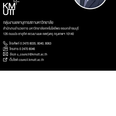
กลุ่มงานเลขานุการสภามหาวิทยาลัย
สำนักงานอำนวยการ มหาวิทยาลัยเทคโนโลยีพระจอมเกล้าธนบุรี
126 ถนนประชาอุทิศ แขวงบางมด เขตทุ่งครุ กรุงเทพฯ 10140
โทรศัพท์ 0 2470 8035, 8040, 8063
โทรสาร 0 2470 8046
อีเมล u_council@kmutt.ac.th
เว็บไซต์ council.kmutt.ac.th
การเปิดเผยข้อมูล
ติดต่อเรา
การประเมินคุณธรรมและความโปร่งใสฯ (ITA)
ติดต่อหน่วยงาน
การเปิดเผยข้อมูลกระทรวง อว.
แผนที่และการเดินทาง
รับเรื่องร้องเรียน
บุคลากรหน่วยงาน