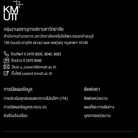
กลุ่มงานเลขานุการสภามหาวิทยาลัย
สำนักงานอำนวยการ มหาวิทยาลัยเทคโนโลยีพระจอมเกล้าธนบุรี
126 ถนนประชาอุทิศ แขวงบางมด เขตทุ่งครุ กรุงเทพฯ 10140
โทรศัพท์ 0 2470 8035, 8040, 8063
โทรสาร 0 2470 8046
อีเมล u_council@kmutt.ac.th
เว็บไซต์ council.kmutt.ac.th
การเปิดเผยข้อมูล
ติดต่อเรา
การประเมินคุณธรรมและความโปร่งใสฯ (ITA)
ติดต่อหน่วยงาน
การเปิดเผยข้อมูลกระทรวง อว.
แผนที่และการเดินทาง
รับเรื่องร้องเรียน
บุคลากรหน่วยงาน