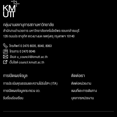
กลุ่มงานเลขานุการสภามหาวิทยาลัย
สำนักงานอำนวยการ มหาวิทยาลัยเทคโนโลยีพระจอมเกล้าธนบุรี
126 ถนนประชาอุทิศ แขวงบางมด เขตทุ่งครุ กรุงเทพฯ 10140
โทรศัพท์ 0 2470 8035, 8040, 8063
โทรสาร 0 2470 8046
อีเมล u_council@kmutt.ac.th
เว็บไซต์ council.kmutt.ac.th
การเปิดเผยข้อมูล
ติดต่อเรา
การประเมินคุณธรรมและความโปร่งใสฯ (ITA)
ติดต่อหน่วยงาน
การเปิดเผยข้อมูลกระทรวง อว.
แผนที่และการเดินทาง
รับเรื่องร้องเรียน
บุคลากรหน่วยงาน