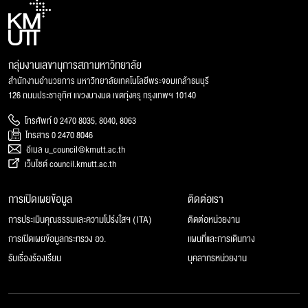
กลุ่มงานเลขานุการสภามหาวิทยาลัย
สำนักงานอำนวยการ มหาวิทยาลัยเทคโนโลยีพระจอมเกล้าธนบุรี
126 ถนนประชาอุทิศ แขวงบางมด เขตทุ่งครุ กรุงเทพฯ 10140
โทรศัพท์ 0 2470 8035, 8040, 8063
โทรสาร 0 2470 8046
อีเมล u_council@kmutt.ac.th
เว็บไซต์ council.kmutt.ac.th
การเปิดเผยข้อมูล
ติดต่อเรา
การประเมินคุณธรรมและความโปร่งใสฯ (ITA)
ติดต่อหน่วยงาน
การเปิดเผยข้อมูลกระทรวง อว.
แผนที่และการเดินทาง
รับเรื่องร้องเรียน
บุคลากรหน่วยงาน