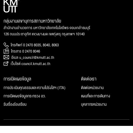
กลุ่มงานเลขานุการสภามหาวิทยาลัย
สำนักงานอำนวยการ มหาวิทยาลัยเทคโนโลยีพระจอมเกล้าธนบุรี
126 ถนนประชาอุทิศ แขวงบางมด เขตทุ่งครุ กรุงเทพฯ 10140
โทรศัพท์ 0 2470 8035, 8040, 8063
โทรสาร 0 2470 8046
อีเมล u_council@kmutt.ac.th
เว็บไซต์ council.kmutt.ac.th
การเปิดเผยข้อมูล
ติดต่อเรา
การประเมินคุณธรรมและความโปร่งใสฯ (ITA)
ติดต่อหน่วยงาน
การเปิดเผยข้อมูลกระทรวง อว.
แผนที่และการเดินทาง
รับเรื่องร้องเรียน
บุคลากรหน่วยงาน
© 2025 สภามหาวิทยาลัยเทคโนโลยีพระจอมเกล้าธนบุรี, All rights reserved.