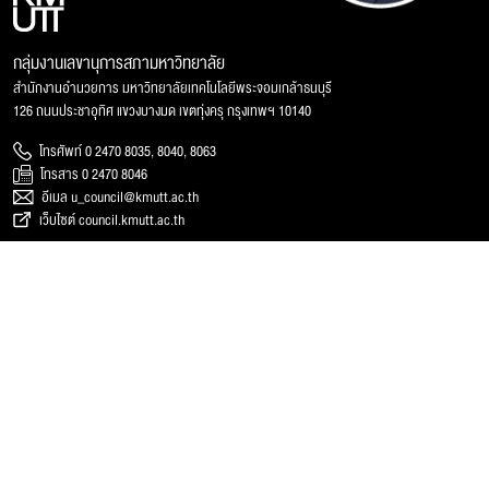
กลุ่มงานเลขานุการสภามหาวิทยาลัย
สำนักงานอำนวยการ มหาวิทยาลัยเทคโนโลยีพระจอมเกล้าธนบุรี
126 ถนนประชาอุทิศ แขวงบางมด เขตทุ่งครุ กรุงเทพฯ 10140
โทรศัพท์ 0 2470 8035, 8040, 8063
โทรสาร 0 2470 8046
อีเมล u_council@kmutt.ac.th
เว็บไซต์ council.kmutt.ac.th
การเปิดเผยข้อมูล
ติดต่อเรา
การประเมินคุณธรรมและความโปร่งใสฯ (ITA)
ติดต่อหน่วยงาน
การเปิดเผยข้อมูลกระทรวง อว.
แผนที่และการเดินทาง
รับเรื่องร้องเรียน
บุคลากรหน่วยงาน
© 2025 สภามหาวิทยาลัยเทคโนโลยีพระจอมเกล้าธนบุรี, All rights reserved.