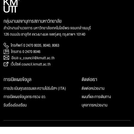
กลุ่มงานเลขานุการสภามหาวิทยาลัย
สำนักงานอำนวยการ มหาวิทยาลัยเทคโนโลยีพระจอมเกล้าธนบุรี
126 ถนนประชาอุทิศ แขวงบางมด เขตทุ่งครุ กรุงเทพฯ 10140
โทรศัพท์ 0 2470 8035, 8040, 8063
โทรสาร 0 2470 8046
อีเมล u_council@kmutt.ac.th
เว็บไซต์ council.kmutt.ac.th
การเปิดเผยข้อมูล
ติดต่อเรา
การประเมินคุณธรรมและความโปร่งใสฯ (ITA)
ติดต่อหน่วยงาน
การเปิดเผยข้อมูลกระทรวง อว.
แผนที่และการเดินทาง
รับเรื่องร้องเรียน
บุคลากรหน่วยงาน
© 2025 สภามหาวิทยาลัยเทคโนโลยีพระจอมเกล้าธนบุรี, All rights reserved.