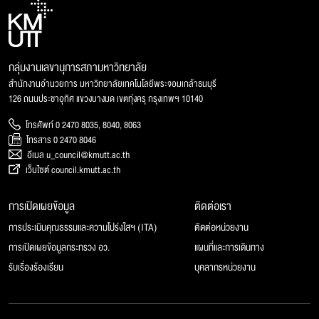
กลุ่มงานเลขานุการสภามหาวิทยาลัย
สำนักงานอำนวยการ มหาวิทยาลัยเทคโนโลยีพระจอมเกล้าธนบุรี
126 ถนนประชาอุทิศ แขวงบางมด เขตทุ่งครุ กรุงเทพฯ 10140
โทรศัพท์ 0 2470 8035, 8040, 8063
โทรสาร 0 2470 8046
อีเมล u_council@kmutt.ac.th
เว็บไซต์ council.kmutt.ac.th
การเปิดเผยข้อมูล
ติดต่อเรา
การประเมินคุณธรรมและความโปร่งใสฯ (ITA)
ติดต่อหน่วยงาน
การเปิดเผยข้อมูลกระทรวง อว.
แผนที่และการเดินทาง
รับเรื่องร้องเรียน
บุคลากรหน่วยงาน