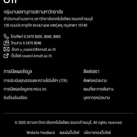
กลุ่มงานเลขานุการสภามหาวิทยาลัย
สำนักงานอำนวยการ มหาวิทยาลัยเทคโนโลยีพระจอมเกล้าธนบุรี
126 ถนนประชาอุทิศ แขวงบางมด เขตทุ่งครุ กรุงเทพฯ 10140
โทรศัพท์ 0 2470 8035, 8040, 8063
โทรสาร 0 2470 8046
อีเมล u_council@kmutt.ac.th
เว็บไซต์ council.kmutt.ac.th
การเปิดเผยข้อมูล
ติดต่อเรา
การประเมินคุณธรรมและความโปร่งใสฯ (ITA)
ติดต่อหน่วยงาน
การเปิดเผยข้อมูลกระทรวง อว.
แผนที่และการเดินทาง
รับเรื่องร้องเรียน
บุคลากรหน่วยงาน
© 2025 สภามหาวิทยาลัยเทคโนโลยีพระจอมเกล้าธนบุรี, All rights reserved.
Website Feedback
แผนผังเว็บไซต์
นโยบายของเว็บไซต์