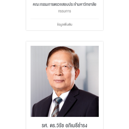
คณะกรรมการตรวจสอบประจำมหาวิทยาลัย
กรรมการ
ข้อมูลเพิ่มเติม
รศ. ดร.วิรัช อภิเมธีธำรง