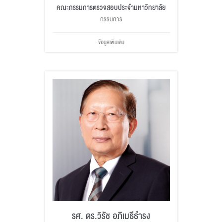
คณะกรรมการตรวจสอบประจำมหาวิทยาลัย
กรรมการ
ข้อมูลเพิ่มเติม
รศ. ดร.วิรัช อภิเมธีธำรง