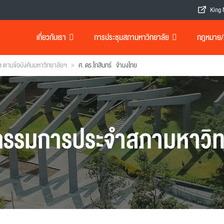
King 
เกี่ยวกับเรา
การประชุมสภามหาวิทยาลัย
กฎหมาย/เอ
>
ตามข้อบังคับมหาวิทยาลัยฯ
ศ. ดร.โกสินทร์ จำนงไทย
รรมการประจำสภามหาวิท