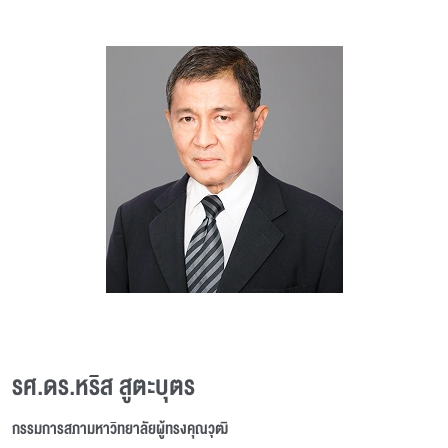
รศ.ดร.หริส สูตะบุตร
กรรมการสภามหาวิทยาลัยผู้ทรงคุณวุฒิ