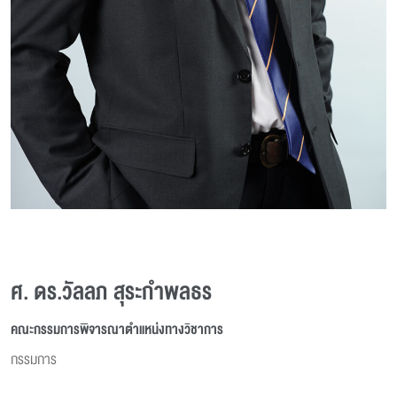
ศ. ดร.วัลลภ สุระกำพลธร
คณะกรรมการพิจารณาตำแหน่งทางวิชาการ
กรรมการ