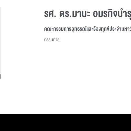
รศ. ดร.มานะ อมรกิจบำร
คณะกรรมการอุทธรณ์และร้องทุกข์ประจำมหาว
กรรมการ