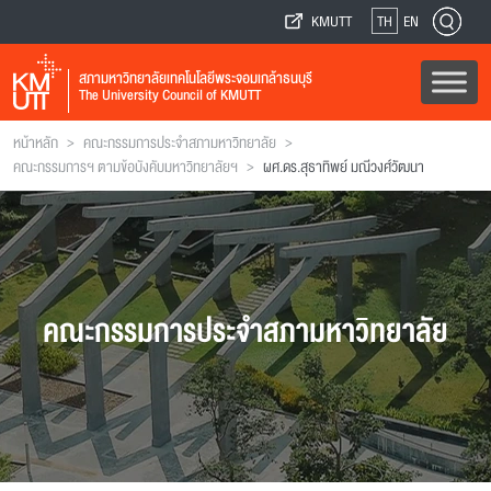
KMUTT
TH
EN
สภามหาวิทยาลัยเทคโนโลยีพระจอมเกล้าธนบุรี
The University Council of KMUTT
>
>
หน้าหลัก
คณะกรรมการประจำสภามหาวิทยาลัย
>
คณะกรรมการฯ ตามข้อบังคับมหาวิทยาลัยฯ
ผศ.ดร.สุธาทิพย์ มณีวงศ์วัฒนา
คณะกรรมการประจำสภามหาวิทยาลัย