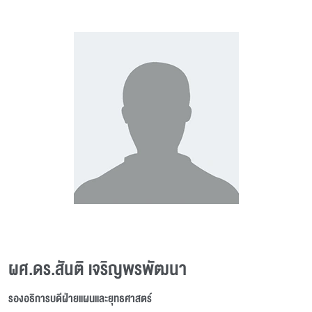
ผศ.ดร.สันติ เจริญพรพัฒนา
รองอธิการบดีฝ่ายแผนและยุทธศาสตร์