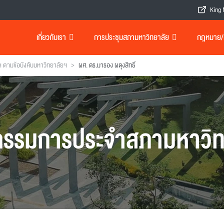
King 
เกี่ยวกับเรา
การประชุมสภามหาวิทยาลัย
กฎหมาย/เอ
>
ตามข้อบังคับมหาวิทยาลัยฯ
ผศ. ดร.มารอง ผดุงสิทธิ์
รรมการประจำสภามหาวิท