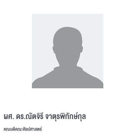
ผศ. ดร.ณัตจิรี จาตุรพิทักษ์กุล
คณบดีคณะศิลปศาสตร์