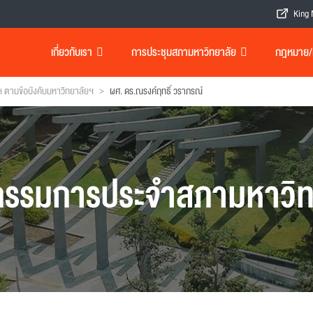
King 
เกี่ยวกับเรา
การประชุมสภามหาวิทยาลัย
กฎหมาย/เอ
>
ตามข้อบังคับมหาวิทยาลัยฯ
ผศ. ดร.ณรงค์ฤทธิ์ วราภรณ์
รรมการประจำสภามหาวิท