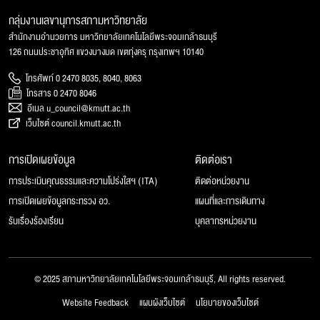
กลุ่มงานเลขานุการสภามหาวิทยาลัย
สำนักงานอำนวยการ มหาวิทยาลัยเทคโนโลยีพระจอมเกล้าธนบุรี
126 ถนนประชาอุทิศ แขวงบางมด เขตทุ่งครุ กรุงเทพฯ 10140
โทรศัพท์ 0 2470 8035, 8040, 8063
โทรสาร 0 2470 8046
อีเมล u_council@kmutt.ac.th
เว็บไซต์ council.kmutt.ac.th
การเปิดเผยข้อมูล
ติดต่อเรา
การประเมินคุณธรรมและความโปร่งใสฯ (ITA)
ติดต่อหน่วยงาน
การเปิดเผยข้อมูลกระทรวง อว.
แผนที่และการเดินทาง
รับเรื่องร้องเรียน
บุคลากรหน่วยงาน
© 2025 สภามหาวิทยาลัยเทคโนโลยีพระจอมเกล้าธนบุรี, All rights reserved.
Website Feedback
แผนผังเว็บไซต์
นโยบายของเว็บไซต์