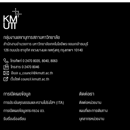
กลุ่มงานเลขานุการสภามหาวิทยาลัย
สำนักงานอำนวยการ มหาวิทยาลัยเทคโนโลยีพระจอมเกล้าธนบุรี
126 ถนนประชาอุทิศ แขวงบางมด เขตทุ่งครุ กรุงเทพฯ 10140
โทรศัพท์ 0 2470 8035, 8040, 8063
โทรสาร 0 2470 8046
อีเมล u_council@kmutt.ac.th
เว็บไซต์ council.kmutt.ac.th
การเปิดเผยข้อมูล
ติดต่อเรา
การประเมินคุณธรรมและความโปร่งใสฯ (ITA)
ติดต่อหน่วยงาน
การเปิดเผยข้อมูลกระทรวง อว.
แผนที่และการเดินทาง
รับเรื่องร้องเรียน
บุคลากรหน่วยงาน