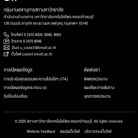
กลุ่มงานเลขานุการสภามหาวิทยาลัย
สำนักงานอำนวยการ มหาวิทยาลัยเทคโนโลยีพระจอมเกล้าธนบุรี
126 ถนนประชาอุทิศ แขวงบางมด เขตทุ่งครุ กรุงเทพฯ 10140
โทรศัพท์ 0 2470 8035, 8040, 8063
โทรสาร 0 2470 8046
อีเมล u_council@kmutt.ac.th
เว็บไซต์ council.kmutt.ac.th
การเปิดเผยข้อมูล
ติดต่อเรา
การประเมินคุณธรรมและความโปร่งใสฯ (ITA)
ติดต่อหน่วยงาน
การเปิดเผยข้อมูลกระทรวง อว.
แผนที่และการเดินทาง
รับเรื่องร้องเรียน
บุคลากรหน่วยงาน
© 2025 สภามหาวิทยาลัยเทคโนโลยีพระจอมเกล้าธนบุรี, All rights reserved.
Website Feedback
แผนผังเว็บไซต์
นโยบายของเว็บไซต์