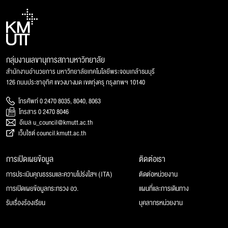
กลุ่มงานเลขานุการสภามหาวิทยาลัย
สำนักงานอำนวยการ มหาวิทยาลัยเทคโนโลยีพระจอมเกล้าธนบุรี
126 ถนนประชาอุทิศ แขวงบางมด เขตทุ่งครุ กรุงเทพฯ 10140
โทรศัพท์ 0 2470 8035, 8040, 8063
โทรสาร 0 2470 8046
อีเมล u_council@kmutt.ac.th
เว็บไซต์ council.kmutt.ac.th
การเปิดเผยข้อมูล
ติดต่อเรา
การประเมินคุณธรรมและความโปร่งใสฯ (ITA)
ติดต่อหน่วยงาน
การเปิดเผยข้อมูลกระทรวง อว.
แผนที่และการเดินทาง
รับเรื่องร้องเรียน
บุคลากรหน่วยงาน