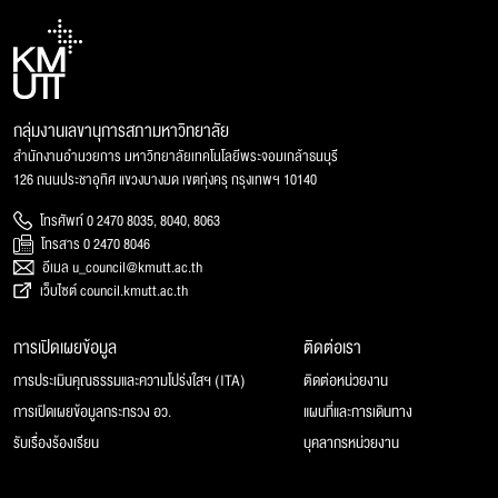
กลุ่มงานเลขานุการสภามหาวิทยาลัย
สำนักงานอำนวยการ มหาวิทยาลัยเทคโนโลยีพระจอมเกล้าธนบุรี
126 ถนนประชาอุทิศ แขวงบางมด เขตทุ่งครุ กรุงเทพฯ 10140
โทรศัพท์ 0 2470 8035, 8040, 8063
โทรสาร 0 2470 8046
อีเมล u_council@kmutt.ac.th
เว็บไซต์ council.kmutt.ac.th
การเปิดเผยข้อมูล
ติดต่อเรา
การประเมินคุณธรรมและความโปร่งใสฯ (ITA)
ติดต่อหน่วยงาน
การเปิดเผยข้อมูลกระทรวง อว.
แผนที่และการเดินทาง
รับเรื่องร้องเรียน
บุคลากรหน่วยงาน