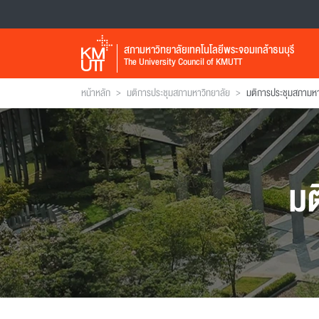
สภามหาวิทยาลัยเทคโนโลยีพระจอมเกล้าธนบุรี
The University Council of KMUTT
>
>
หน้าหลัก
มติการประชุมสภามหาวิทยาลัย
มติการประชุมสภามหาวิ
มต