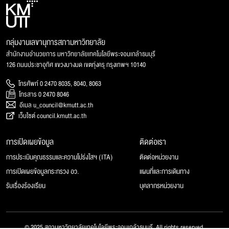
กลุ่มงานเลขานุการสภามหาวิทยาลัย
สำนักงานอำนวยการ มหาวิทยาลัยเทคโนโลยีพระจอมเกล้าธนบุรี
126 ถนนประชาอุทิศ แขวงบางมด เขตทุ่งครุ กรุงเทพฯ 10140
โทรศัพท์ 0 2470 8035, 8040, 8063
โทรสาร 0 2470 8046
อีเมล u_council@kmutt.ac.th
เว็บไซต์ council.kmutt.ac.th
การเปิดเผยข้อมูล
ติดต่อเรา
การประเมินคุณธรรมและความโปร่งใสฯ (ITA)
ติดต่อหน่วยงาน
การเปิดเผยข้อมูลกระทรวง อว.
แผนที่และการเดินทาง
รับเรื่องร้องเรียน
บุคลากรหน่วยงาน
© 2025 สภามหาวิทยาลัยเทคโนโลยีพระจอมเกล้าธนบุรี, All rights reserved.