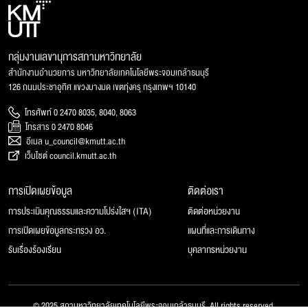
กลุ่มงานเลขานุการสภามหาวิทยาลัย
สำนักงานอำนวยการ มหาวิทยาลัยเทคโนโลยีพระจอมเกล้าธนบุรี
126 ถนนประชาอุทิศ แขวงบางมด เขตทุ่งครุ กรุงเทพฯ 10140
โทรศัพท์ 0 2470 8035, 8040, 8063
โทรสาร 0 2470 8046
อีเมล u_council@kmutt.ac.th
เว็บไซต์ council.kmutt.ac.th
การเปิดเผยข้อมูล
ติดต่อเรา
การประเมินคุณธรรมและความโปร่งใสฯ (ITA)
ติดต่อหน่วยงาน
การเปิดเผยข้อมูลกระทรวง อว.
แผนที่และการเดินทาง
รับเรื่องร้องเรียน
บุคลากรหน่วยงาน
© 2025 สภามหาวิทยาลัยเทคโนโลยีพระจอมเกล้าธนบุรี, All rights reserved.