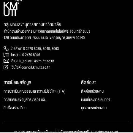
กลุ่มงานเลขานุการสภามหาวิทยาลัย
สำนักงานอำนวยการ มหาวิทยาลัยเทคโนโลยีพระจอมเกล้าธนบุรี
126 ถนนประชาอุทิศ แขวงบางมด เขตทุ่งครุ กรุงเทพฯ 10140
โทรศัพท์ 0 2470 8035, 8040, 8063
โทรสาร 0 2470 8046
อีเมล u_council@kmutt.ac.th
เว็บไซต์ council.kmutt.ac.th
การเปิดเผยข้อมูล
ติดต่อเรา
การประเมินคุณธรรมและความโปร่งใสฯ (ITA)
ติดต่อหน่วยงาน
การเปิดเผยข้อมูลกระทรวง อว.
แผนที่และการเดินทาง
รับเรื่องร้องเรียน
บุคลากรหน่วยงาน
© 2025 สภามหาวิทยาลัยเทคโนโลยีพระจอมเกล้าธนบุรี, All rights reserved.