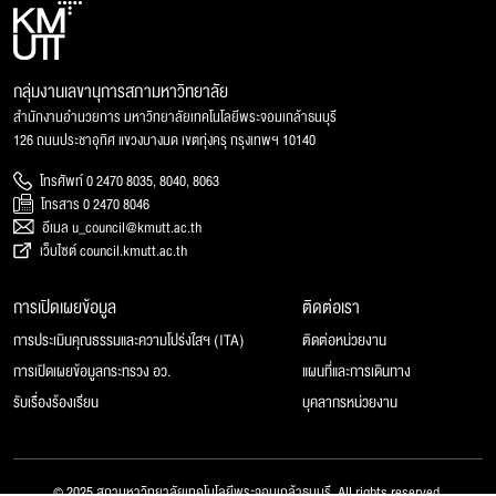
กลุ่มงานเลขานุการสภามหาวิทยาลัย
สำนักงานอำนวยการ มหาวิทยาลัยเทคโนโลยีพระจอมเกล้าธนบุรี
126 ถนนประชาอุทิศ แขวงบางมด เขตทุ่งครุ กรุงเทพฯ 10140
โทรศัพท์ 0 2470 8035, 8040, 8063
โทรสาร 0 2470 8046
อีเมล u_council@kmutt.ac.th
เว็บไซต์ council.kmutt.ac.th
การเปิดเผยข้อมูล
ติดต่อเรา
การประเมินคุณธรรมและความโปร่งใสฯ (ITA)
ติดต่อหน่วยงาน
การเปิดเผยข้อมูลกระทรวง อว.
แผนที่และการเดินทาง
รับเรื่องร้องเรียน
บุคลากรหน่วยงาน
© 2025 สภามหาวิทยาลัยเทคโนโลยีพระจอมเกล้าธนบุรี, All rights reserved.