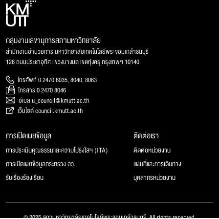
กลุ่มงานเลขานุการสภามหาวิทยาลัย
สำนักงานอำนวยการ มหาวิทยาลัยเทคโนโลยีพระจอมเกล้าธนบุรี
126 ถนนประชาอุทิศ แขวงบางมด เขตทุ่งครุ กรุงเทพฯ 10140
โทรศัพท์ 0 2470 8035, 8040, 8063
โทรสาร 0 2470 8046
อีเมล u_council@kmutt.ac.th
เว็บไซต์ council.kmutt.ac.th
การเปิดเผยข้อมูล
ติดต่อเรา
การประเมินคุณธรรมและความโปร่งใสฯ (ITA)
ติดต่อหน่วยงาน
การเปิดเผยข้อมูลกระทรวง อว.
แผนที่และการเดินทาง
รับเรื่องร้องเรียน
บุคลากรหน่วยงาน
© 2025 สภามหาวิทยาลัยเทคโนโลยีพระจอมเกล้าธนบุรี, All rights reserved.