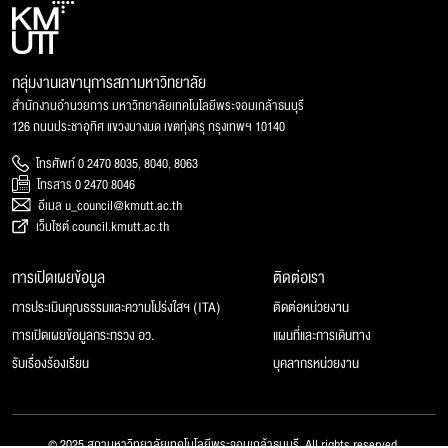
กลุ่มงานเลขานุการสภามหาวิทยาลัย
สำนักงานอำนวยการ มหาวิทยาลัยเทคโนโลยีพระจอมเกล้าธนบุรี
126 ถนนประชาอุทิศ แขวงบางมด เขตทุ่งครุ กรุงเทพฯ 10140
โทรศัพท์ 0 2470 8035, 8040, 8063
โทรสาร 0 2470 8046
อีเมล u_council@kmutt.ac.th
เว็บไซต์ council.kmutt.ac.th
การเปิดเผยข้อมูล
ติดต่อเรา
การประเมินคุณธรรมและความโปร่งใสฯ (ITA)
ติดต่อหน่วยงาน
การเปิดเผยข้อมูลกระทรวง อว.
แผนที่และการเดินทาง
รับเรื่องร้องเรียน
บุคลากรหน่วยงาน
© 2025 สภามหาวิทยาลัยเทคโนโลยีพระจอมเกล้าธนบุรี, All rights reserved.