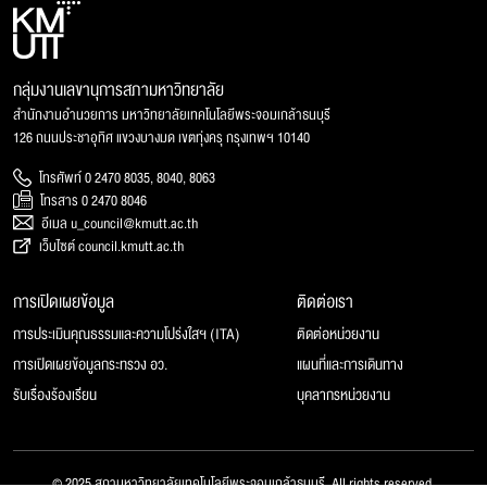
กลุ่มงานเลขานุการสภามหาวิทยาลัย
สำนักงานอำนวยการ มหาวิทยาลัยเทคโนโลยีพระจอมเกล้าธนบุรี
126 ถนนประชาอุทิศ แขวงบางมด เขตทุ่งครุ กรุงเทพฯ 10140
โทรศัพท์ 0 2470 8035, 8040, 8063
โทรสาร 0 2470 8046
อีเมล u_council@kmutt.ac.th
เว็บไซต์ council.kmutt.ac.th
การเปิดเผยข้อมูล
ติดต่อเรา
การประเมินคุณธรรมและความโปร่งใสฯ (ITA)
ติดต่อหน่วยงาน
การเปิดเผยข้อมูลกระทรวง อว.
แผนที่และการเดินทาง
รับเรื่องร้องเรียน
บุคลากรหน่วยงาน
© 2025 สภามหาวิทยาลัยเทคโนโลยีพระจอมเกล้าธนบุรี, All rights reserved.