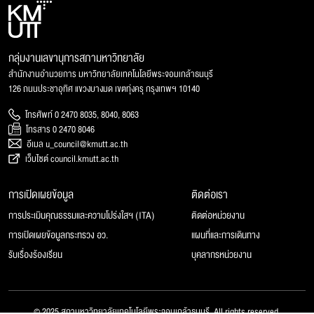
กลุ่มงานเลขานุการสภามหาวิทยาลัย
สำนักงานอำนวยการ มหาวิทยาลัยเทคโนโลยีพระจอมเกล้าธนบุรี
126 ถนนประชาอุทิศ แขวงบางมด เขตทุ่งครุ กรุงเทพฯ 10140
โทรศัพท์ 0 2470 8035, 8040, 8063
โทรสาร 0 2470 8046
อีเมล u_council@kmutt.ac.th
เว็บไซต์ council.kmutt.ac.th
การเปิดเผยข้อมูล
ติดต่อเรา
การประเมินคุณธรรมและความโปร่งใสฯ (ITA)
ติดต่อหน่วยงาน
การเปิดเผยข้อมูลกระทรวง อว.
แผนที่และการเดินทาง
รับเรื่องร้องเรียน
บุคลากรหน่วยงาน
© 2025 สภามหาวิทยาลัยเทคโนโลยีพระจอมเกล้าธนบุรี, All rights reserved.