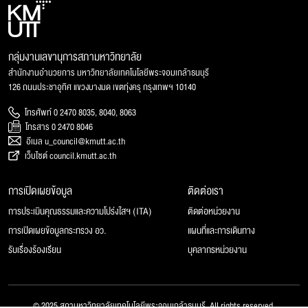
กลุ่มงานเลขานุการสภามหาวิทยาลัย
สำนักงานอำนวยการ มหาวิทยาลัยเทคโนโลยีพระจอมเกล้าธนบุรี
126 ถนนประชาอุทิศ แขวงบางมด เขตทุ่งครุ กรุงเทพฯ 10140
โทรศัพท์ 0 2470 8035, 8040, 8063
โทรสาร 0 2470 8046
อีเมล u_council@kmutt.ac.th
เว็บไซต์ council.kmutt.ac.th
การเปิดเผยข้อมูล
ติดต่อเรา
การประเมินคุณธรรมและความโปร่งใสฯ (ITA)
ติดต่อหน่วยงาน
การเปิดเผยข้อมูลกระทรวง อว.
แผนที่และการเดินทาง
รับเรื่องร้องเรียน
บุคลากรหน่วยงาน
© 2025 สภามหาวิทยาลัยเทคโนโลยีพระจอมเกล้าธนบุรี, All rights reserved.