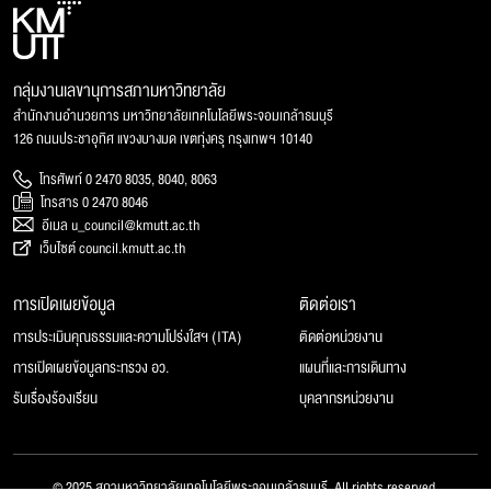
กลุ่มงานเลขานุการสภามหาวิทยาลัย
สำนักงานอำนวยการ มหาวิทยาลัยเทคโนโลยีพระจอมเกล้าธนบุรี
126 ถนนประชาอุทิศ แขวงบางมด เขตทุ่งครุ กรุงเทพฯ 10140
โทรศัพท์ 0 2470 8035, 8040, 8063
โทรสาร 0 2470 8046
อีเมล u_council@kmutt.ac.th
เว็บไซต์ council.kmutt.ac.th
การเปิดเผยข้อมูล
ติดต่อเรา
การประเมินคุณธรรมและความโปร่งใสฯ (ITA)
ติดต่อหน่วยงาน
การเปิดเผยข้อมูลกระทรวง อว.
แผนที่และการเดินทาง
รับเรื่องร้องเรียน
บุคลากรหน่วยงาน
© 2025 สภามหาวิทยาลัยเทคโนโลยีพระจอมเกล้าธนบุรี, All rights reserved.