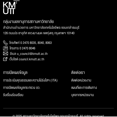
กลุ่มงานเลขานุการสภามหาวิทยาลัย
สำนักงานอำนวยการ มหาวิทยาลัยเทคโนโลยีพระจอมเกล้าธนบุรี
126 ถนนประชาอุทิศ แขวงบางมด เขตทุ่งครุ กรุงเทพฯ 10140
โทรศัพท์ 0 2470 8035, 8040, 8063
โทรสาร 0 2470 8046
อีเมล u_council@kmutt.ac.th
เว็บไซต์ council.kmutt.ac.th
การเปิดเผยข้อมูล
ติดต่อเรา
การประเมินคุณธรรมและความโปร่งใสฯ (ITA)
ติดต่อหน่วยงาน
การเปิดเผยข้อมูลกระทรวง อว.
แผนที่และการเดินทาง
รับเรื่องร้องเรียน
บุคลากรหน่วยงาน
© 2025 สภามหาวิทยาลัยเทคโนโลยีพระจอมเกล้าธนบุรี, All rights reserved.